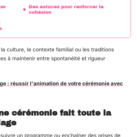
ter
Des astuces pour renforcer la
cohésion
t
s
a culture, le contexte familial ou les traditions
iles à maintenir entre spontanéité et rigueur
e : réussir l'animation de votre cérémonie avec
ne cérémonie fait toute la
iage
 suivre un programme ou enchaîner des prises de