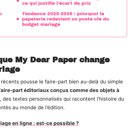
ce qui justifie l’écart de prix
u
Tendance 2025-2026 : pourquoi la
papeterie redevient un poste clé du
budget mariage
e que My Dear Paper change
riage
récents pousse le faire-part bien au-delà du simple
faire-part éditoriaux conçus comme des objets à
 des textes personnalisés qui racontent l’histoire du
ntés au monde de l’édition.
age en ligne : est-ce possible ?