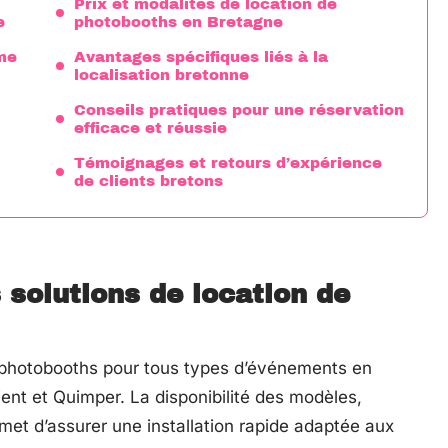
Prix et modalités de location de
e
photobooths en Bretagne
me
Avantages spécifiques liés à la
localisation bretonne
Conseils pratiques pour une réservation
efficace et réussie
Témoignages et retours d’expérience
de clients bretons
 solutions de location de
hotobooths pour tous types d’événements en
nt et Quimper. La disponibilité des modèles,
met d’assurer une installation rapide adaptée aux