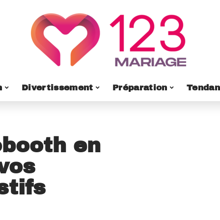
n
Divertissement
Préparation
Tendan
obooth en
vos
tifs