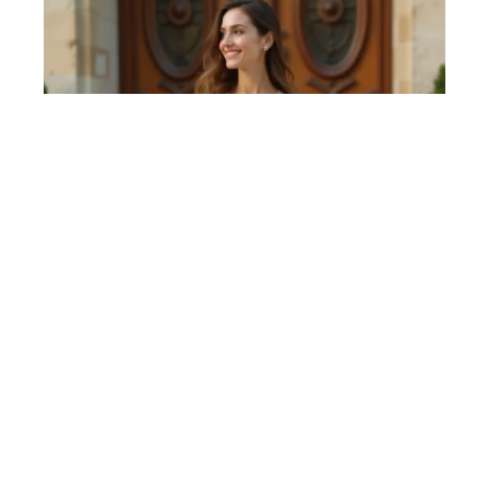
Robe pour Mariage civil ou
religieux : adapter sa tenue
avec élégance
15 mai 2026