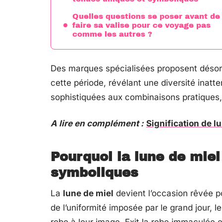
Quelles questions se poser avant de
faire sa valise pour ce voyage pas
comme les autres ?
Des marques spécialisées proposent désor
cette période, révélant une diversité inatt
sophistiquées aux combinaisons pratiques, se
A lire en complément :
Signification de l
Pourquoi la lune de miel
symboliques
La
lune de miel
devient l’occasion rêvée po
de l’uniformité imposée par le grand jour,