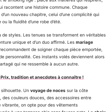
t le smoking figé : place aux matières qui respirent,
qui racontent une histoire commune. Chaque
d’un nouveau chapitre, celui d’une complicité qui
ou la fluidité d’une robe d’été.
 de styles. Les tenues se transforment en véritables
nture unique et d’un duo affirmé. Les
mariage
ls recommandent de soigner chaque pièce emportée,
de personnalité. Ces instants volés deviennent alors
partagé qui ne ressemble à aucun autre.
 Prix, tradition et anecdotes à connaître !
a silhouette. Un
voyage de noces
sur la côte
es, des couleurs douces, des accessoires entre
le vibrante, on opte pour des vêtements