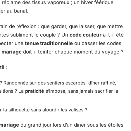
et réclame des tissus vaporeux ; un hiver féérique
er au banal.
ain de réflexion : que garder, que laisser, que mettre
eintes subliment le couple ? Un
code couleur
a-t-il été
specter une
tenue traditionnelle
ou casser les codes
 mariage
doit-il teinter chaque moment du voyage ?
il :
 ? Randonnée sur des sentiers escarpés, dîner raffiné,
sitions ? La
praticité
s’impose, sans jamais sacrifier la
la silhouette sans alourdir les valises ?
mariage
du grand jour lors d’un dîner sous les étoiles