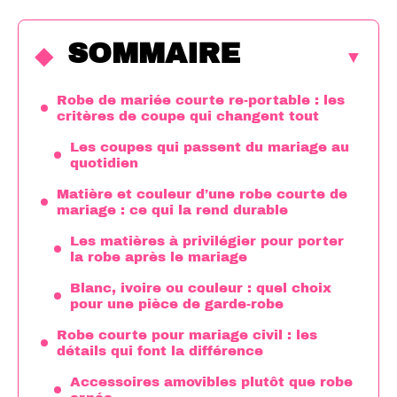
SOMMAIRE
Robe de mariée courte re-portable : les
critères de coupe qui changent tout
Les coupes qui passent du mariage au
quotidien
Matière et couleur d’une robe courte de
mariage : ce qui la rend durable
Les matières à privilégier pour porter
la robe après le mariage
Blanc, ivoire ou couleur : quel choix
pour une pièce de garde-robe
Robe courte pour mariage civil : les
détails qui font la différence
Accessoires amovibles plutôt que robe