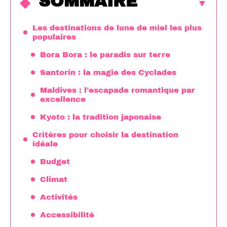
SOMMAIRE
Les destinations de lune de miel les plus
populaires
Bora Bora : le paradis sur terre
Santorin : la magie des Cyclades
Maldives : l’escapade romantique par
excellence
Kyoto : la tradition japonaise
Critères pour choisir la destination
idéale
Budget
Climat
Activités
Accessibilité